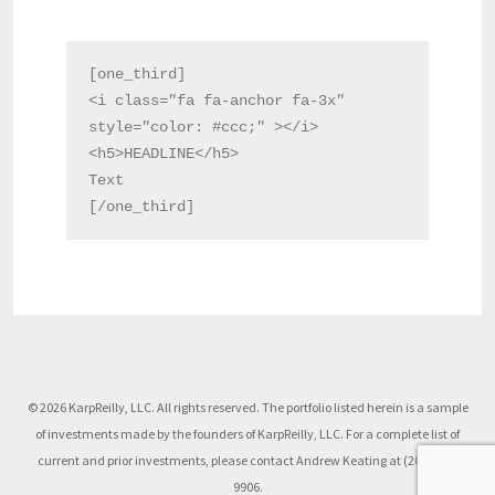
[one_third]

<i class="fa fa-anchor fa-3x" 
style="color: #ccc;" ></i>

<h5>HEADLINE</h5>

Text

© 2026 KarpReilly, LLC. All rights reserved. The portfolio listed herein is a sample
of investments made by the founders of KarpReilly, LLC. For a complete list of
current and prior investments, please contact Andrew Keating at (203) 504-
9906.